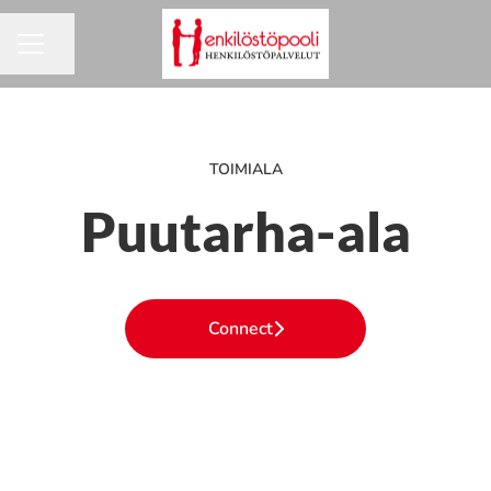
Jaa sivu
URAVALIKKO
TOIMIALA
Puutarha-ala
Connect