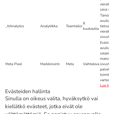
vierailij
siinä val
Tämän e
avulla k
6
_ttAnalytics
Analytiikka
Teamtailor
tietoa si
kuukautta
vierailija
sivustoa.
Evästeet,
avulla kä
selain t
mainoste
Meta Pixel
Markkinointi
Meta
Vaihteleva
sivustoa
palveluj
toimitta
varten (_
Lue lisää
Evästeiden hallinta
Sinulla on oikeus valita, hyväksytkö vai
kiellätkö evästeet, jotka eivät ole