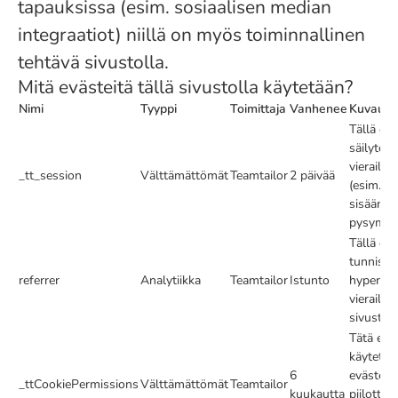
tapauksissa (esim. sosiaalisen median
integraatiot) niillä on myös toiminnallinen
tehtävä sivustolla.
Mitä evästeitä tällä sivustolla käytetään?
Nimi
Tyyppi
Toimittaja
Vanhenee
Kuvaus
Tällä evä
säilytetä
vierailij
_tt_session
Välttämättömät
Teamtailor
2 päivää
(esim. si
sisäänki
pysymine
Tällä evä
tunniste
referrer
Analytiikka
Teamtailor
Istunto
hyperlink
vierailija
sivustoll
Tätä evä
käytetää
6
evästeik
_ttCookiePermissions
Välttämättömät
Teamtailor
kuukautta
piilotta