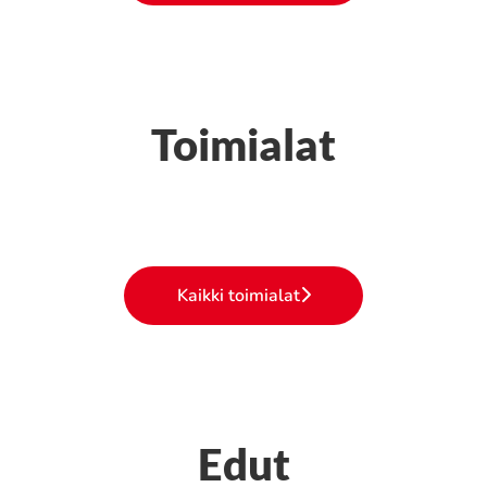
Toimialat
Maanrakennusala
Kunnossapitoala
Ravintola-ala
Kaikki toimialat
Edut