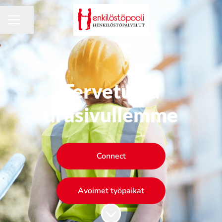
Jaa sivu
URAVALIKKO
Tervetuloa
urasivullemme
Connect
Avoimet työpaikat
Siirry sisältöön